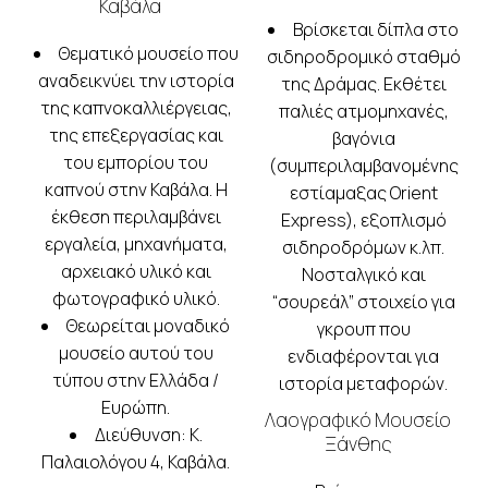
ΕΠΙΚΟΙΝΩΝΊΑ
Καβάλα
Βρίσκεται δίπλα στο
ΕΚΔΡΟΜΈΣ
Θεματικό μουσείο που
σιδηροδρομικό σταθμό
αναδεικνύει την ιστορία
της Δράμας. Εκθέτει
της καπνοκαλλιέργειας,
παλιές ατμομηχανές,
της επεξεργασίας και
βαγόνια
του εμπορίου του
(συμπεριλαμβανομένης
καπνού στην Καβάλα. Η
εστίαμαξας Orient
έκθεση περιλαμβάνει
Express), εξοπλισμό
εργαλεία, μηχανήματα,
σιδηροδρόμων κ.λπ.
αρχειακό υλικό και
Νοσταλγικό και
φωτογραφικό υλικό.
“σουρεάλ” στοιχείο για
Θεωρείται μοναδικό
γκρουπ που
μουσείο αυτού του
ενδιαφέρονται για
τύπου στην Ελλάδα /
ιστορία μεταφορών.
Ευρώπη.
Λαογραφικό Μουσείο
Διεύθυνση: Κ.
Ξάνθης
Παλαιολόγου 4, Καβάλα.