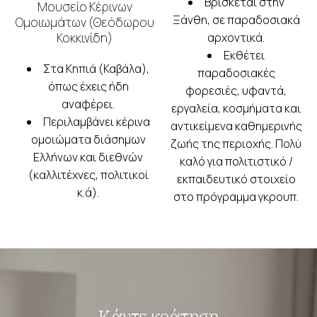
Βρίσκεται στην
Μουσείο Κέρινων
Ξάνθη, σε παραδοσιακά
Ομοιωμάτων (Θεόδωρου
Κοκκινίδη)
αρχοντικά.
Εκθέτει
Στα Κηπιά (Καβάλα),
παραδοσιακές
όπως έχεις ήδη
φορεσιές, υφαντά,
αναφέρει.
εργαλεία, κοσμήματα και
Περιλαμβάνει κέρινα
αντικείμενα καθημερινής
ομοιώματα διάσημων
ζωής της περιοχής. Πολύ
Ελλήνων και διεθνών
καλό για πολιτιστικό /
(καλλιτέχνες, πολιτικοί
εκπαιδευτικό στοιχείο
κ.ά).
στο πρόγραμμα γκρουπ.
Κάντε κράτηση