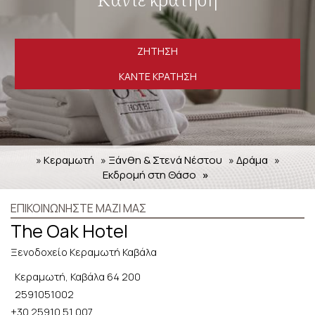
ΖΉΤΗΣΗ
ΚΆΝΤΕ ΚΡΆΤΗΣΗ
» Κεραμωτή
» Ξάνθη & Στενά Νέστου
» Δράμα
»
Εκδρομή στη Θάσο
»
ΕΠΙΚΟΙΝΩΝΉΣΤΕ ΜΑΖΊ ΜΑΣ
The Oak Hotel
Ξενοδοχείο Κεραμωτή Καβάλα
Κεραμωτή, Καβάλα 64 200
2591051002
+30 25910 51 007