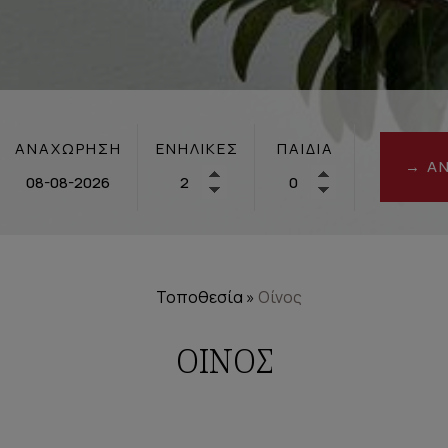
ΑΝΑΧΏΡΗΣΗ
ΕΝΉΛΙΚΕΣ
ΠΑΙΔΙΆ
→ Α
Τοποθεσία
»
Οίνος
ΟΊΝΟΣ