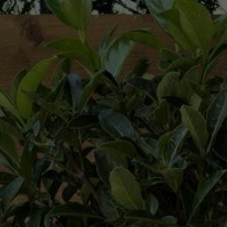
ΝΕΣΤΌΣ
ΊΕΣ
ΠΡΟΤΆΣΕΙΣ
ΜΊΑ
ΕΚΔΡΟΜΈΣ
ΝΊΑ