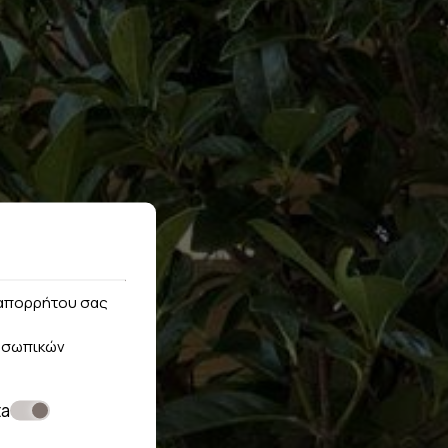
ς απορρήτου σας
οσωπικών
ta