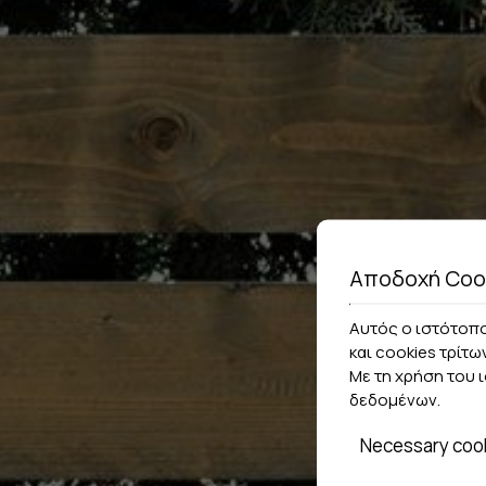
Αποδοχή Coo
Αυτός ο ιστότοπο
και cookies τρίτω
Με τη χρήση του 
δεδομένων
.
Necessary coo